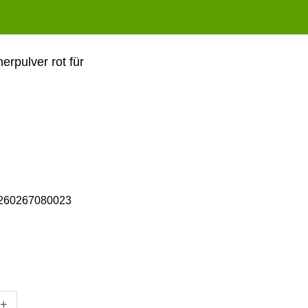
erpulver rot für
260267080023
+