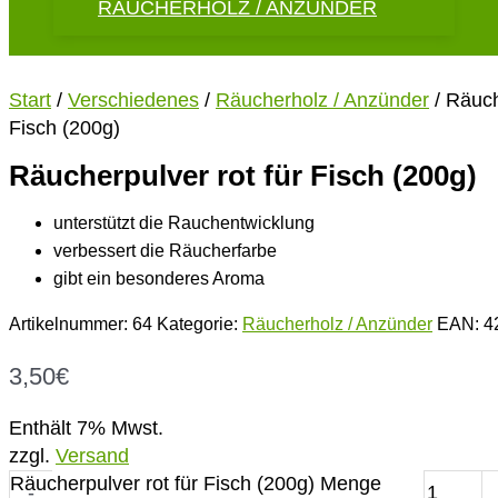
RÄUCHERHOLZ / ANZÜNDER
Start
/
Verschiedenes
/
Räucherholz / Anzünder
/ Räuch
Fisch (200g)
Räucherpulver rot für Fisch (200g)
unterstützt die Rauchentwicklung
verbessert die Räucherfarbe
gibt ein besonderes Aroma
Artikelnummer:
64
Kategorie:
Räucherholz / Anzünder
EAN:
4
3,50
€
Enthält 7% Mwst.
zzgl.
Versand
Räucherpulver rot für Fisch (200g) Menge
-