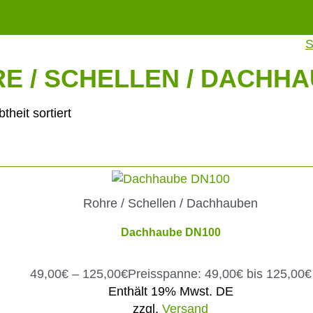
S
E / SCHELLEN / DACHH
theit sortiert
Rohre / Schellen / Dachhauben
Dachhaube DN100
49,00
€
–
125,00
€
Preisspanne: 49,00€ bis 125,00€
Enthält 19% Mwst. DE
zzgl.
Versand