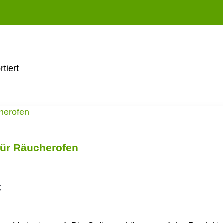
tiert
für Räucherofen
€