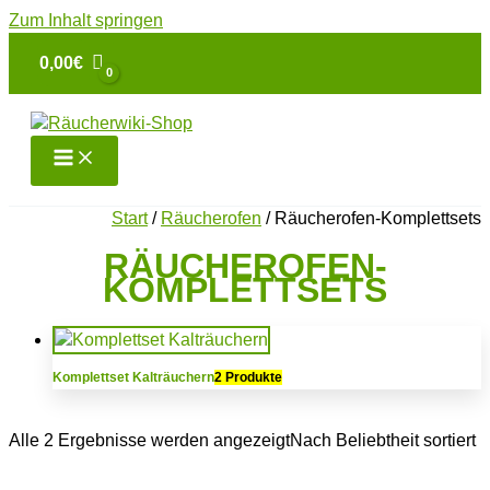
Zum Inhalt springen
0,00
€
Start
/
Räucherofen
/ Räucherofen-Komplettsets
RÄUCHEROFEN-
KOMPLETTSETS
Komplettset Kalträuchern
2 Produkte
Alle 2 Ergebnisse werden angezeigt
Nach Beliebtheit sortiert