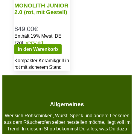
MONOLITH JUNIOR
2.0 (rot, mit Gestell)
849,00
€
Enthält 19% Mwst. DE
zzgl.
Versand
In den Warenkorb
Kompakter Keramikgrill in
rot mit sicherem Stand
Allgemeines
Wer sich Rohschinken, Wurst, Speck und andere Leckeren
aus dem Räucherofen selber herstellen möchte, liegt voll im
Trend. In diesem Shop bekommst Du alles, was Du dazu